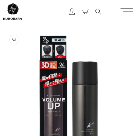
コンテ
カ
ンツに
グ
ー
進む
イ
ト
ン
商品情
報にス
キップ