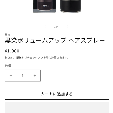
モ
ー
の
1
/
4
ダ
ル
黒染
で
黒染ボリュームアップ ヘアスプレー
メ
デ
通
¥1,980
ィ
ア
常
税込み。
配送料
はチェックアウト時に計算されます。
(1)
(2
価
を
数量
格
開
く
黒
黒
染
染
ボ
ボ
カートに追加する
リ
リ
ュ
ュ
ー
ー