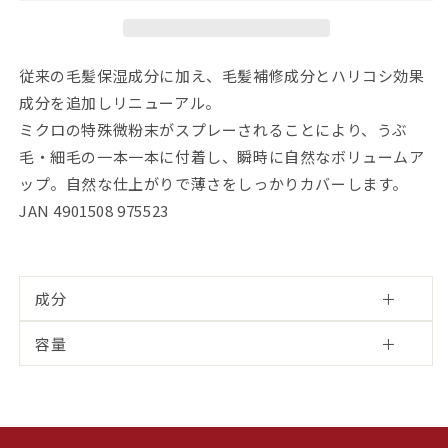
ム
ム
ア
ア
ッ
ッ
従来の毛髪保湿成分に加え、毛髪補修成分とハリコシ効果
プ
プ
成分を追加しリニューアル。
ヘ
ヘ
ア
ア
ミクロの特殊微粉末がスプレーされることにより、うぶ
ス
ス
毛・細毛の一本一本に付着し、瞬時に自然なボリュームア
プ
プ
ップ。自然な仕上がりで薄さをしっかりカバーします。
レ
レ
JAN 4901508 975523
ー
ー
の
の
数
数
量
量
成分
を
を
減
増
容量
ら
や
す
す