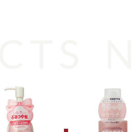
TS
NE