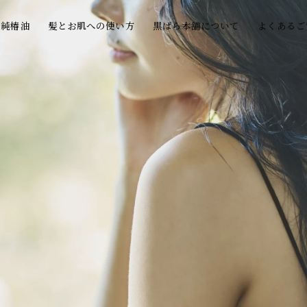
の純椿油
髪とお肌への使い方
黒ばら本舗について
よくあるご