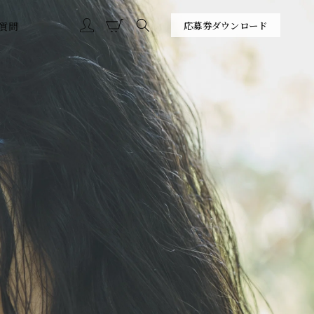
カ
グ
ー
応募券ダウンロード
質問
イ
ト
ン