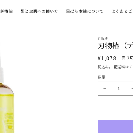
の純椿油
髪とお肌への使い方
黒ばら本舗について
よくあるご
刃物椿
刃物椿（
通
¥1,078
売り
常
税込み。
配送料
はチ
価
数量
格
刃
物
椿
（デ
ィ
ス