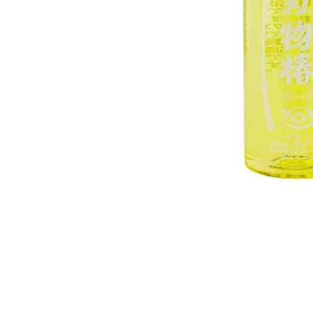
モ
ー
ダ
ル
で
メ
デ
ィ
ア