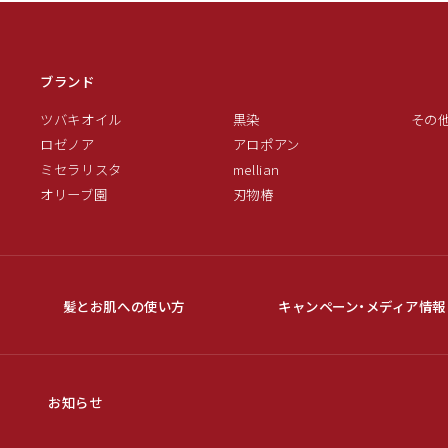
ブランド
ツバキオイル
黒染
その
ロゼノア
アロポアン
ミセラリスタ
mellian
オリーブ園
刃物椿
髪とお肌への使い方
キャンペーン・メディア情報
お知らせ