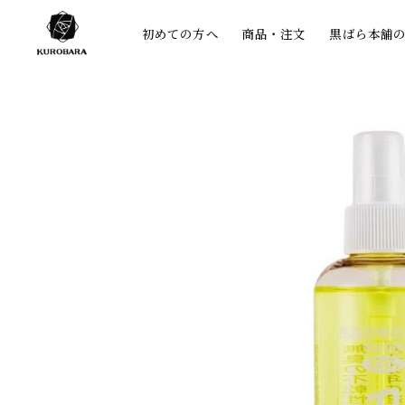
コンテ
ンツに
初めての方へ
商品・注文
黒ばら本舗
進む
商品情
報にス
キップ