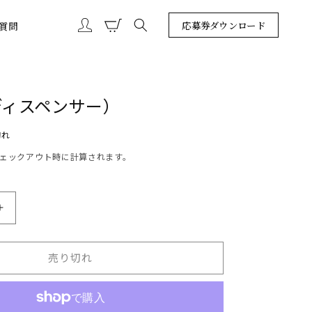
カ
グ
ー
応募券ダウンロード
質問
イ
ト
ン
ディスペンサー）
切れ
ェックアウト時に計算されます。
刃
物
椿
売り切れ
（デ
ィ
ス