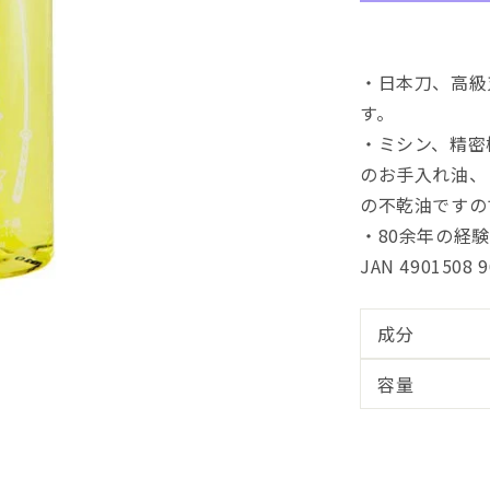
ペ
ン
サ
・日本刀、高級
ー）
す。
の
数
・ミシン、精密
量
のお手入れ油、
を
の不乾油ですの
減
・80余年の経
ら
JAN 4901508 
す
成分
容量