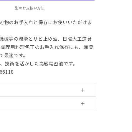
ペ
別のお支払い方法
ン
サ
刃物のお手入れと保存にお使いいただけま
ー）
の
数
機械等の潤滑とサビ止め油、日曜大工道具
量
 調理用料理包丁のお手入れ保存にも、無臭
を
で最適です。
増
験、技術を活かした高級精密油です。
や
966118
す