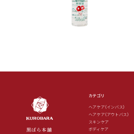
(1)
を
開
く
モ
ー
ダ
ル
で
メ
デ
ィ
ア
(2)
カテゴリ
を
開
ヘアケア（インバス）
く
ヘアケア（アウトバス）
スキンケア
ボディケア
黒ばら本舗