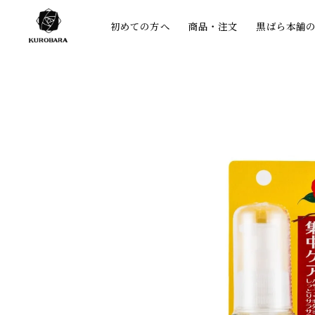
コンテ
ンツに
初めての方へ
商品・注文
黒ばら本舗
進む
商品情
報にス
キップ