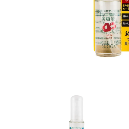
モ
ー
ダ
ル
で
メ
デ
ィ
ア