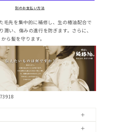
集
別のお支払い方法
中
補
た毛先を集中的に補修し、生の椿油配合で
修
り潤い、傷みの進行を防ぎます。さらに、
美
容
B）から髪を守ります。
液
の
数
量
を
増
や
す
973918