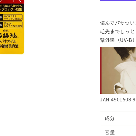
集
中
補
傷んでパサつい
修
毛先までしっと
美
容
紫外線（UV-
液
の
数
量
を
減
ら
す
JAN 4901508 
成分
容量