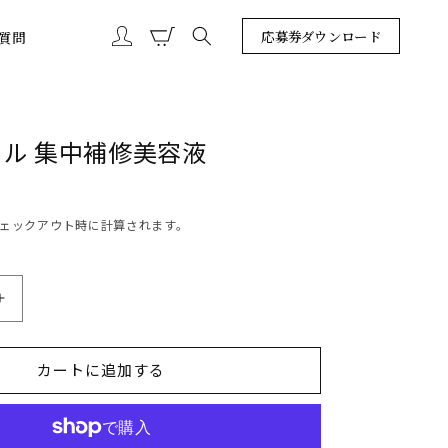
カ
グ
ー
応募券ダウンロード
質問
イ
ト
ン
ル 集中補修美容液
ェックアウト時に計算されます。
ツ
バ
キ
カートに追加する
オ
イ
ル