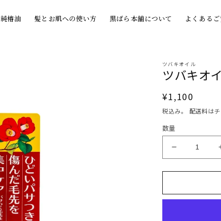
の純椿油
髪とお肌への使い方
黒ばら本舗について
よくあるご
ツバキオイル
ツバキオイ
通
¥1,100
常
税込み。
配送料
はチ
価
数量
格
ツ
バ
キ
オ
イ
ル