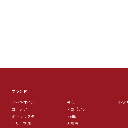
ブランド
ツバキオイル
黒染
その
ロゼノア
アロポアン
ミセラリスタ
mellian
オリーブ園
刃物椿