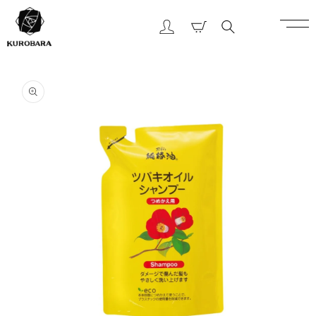
コンテ
カ
ンツに
グ
ー
進む
イ
ト
ン
商品情
報にス
キップ