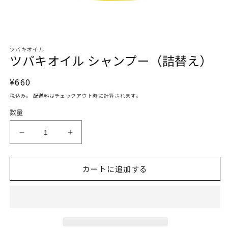
モ
ツバキオイル
ー
ツバキオイル シャンプー（詰替え）
ダ
ル
で
通
¥660
メ
常
デ
税込み。
配送料
はチェックアウト時に計算されます。
価
ィ
数量
ア
格
(1)
を
ツ
ツ
開
バ
バ
く
キ
キ
カートに追加する
オ
オ
イ
イ
ル
ル
シ
シ
ャ
ャ