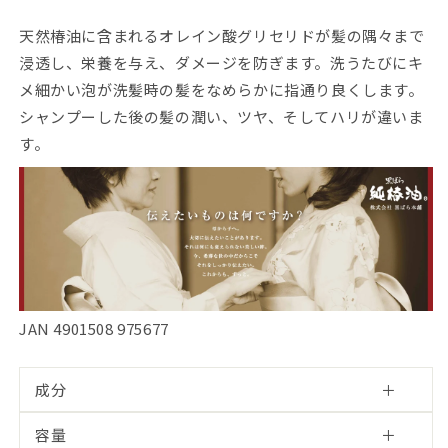
ン
ン
天然椿油に含まれるオレイン酸グリセリドが髪の隅々まで
プ
プ
浸透し、栄養を与え、ダメージを防ぎます。洗うたびにキ
ー
ー
（詰
（詰
メ細かい泡が洗髪時の髪をなめらかに指通り良くします。
替
替
シャンプーした後の髪の潤い、ツヤ、そしてハリが違いま
え）
え）
す。
の
の
数
数
量
量
を
を
減
増
ら
や
す
す
JAN 4901508 975677
成分
容量